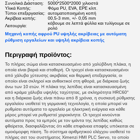
Συνολικά Διάσταση:
5000*2500*2000 χιλιοστά
Υλικά Κοπής:
Φόμα PU, EVA, EPE κλπ.
Τύποι επεξεργασίας:
αυτοματοποιημένη κοπή
Ακρίβεια κοπής:
00,5-3 mm, +/- 0,05 mm
κόβουμε σε λεπτά φύλλα και τυλίγουμε σε
Λειτουργία:
ρολό
Μηχανή κοπής αφρού PU υψηλής ακρίβειας με αυτόματη
ρύθμιση εργαλείων και υψηλή ακρίβεια κοπής
Περιγραφή προϊόντος:
Το πλήρες σώμα είναι κατασκευασμένο από χαλύβδινη πλάκα, η
οποία είναι βαριά και σταθερή. Οι τροχοί είναι κατασκευασμένοι
από χάλυβα χύτευσης ακριβείας και θερμική επεξεργασία, οι
οποίοι είναι σκληροί και ανθεκτικοί στη φθορά, με διάρκεια ζωής
άνω των 10 ετών. Η πλάκα της λεπίδας είναι κατασκευασμένη
από κράμα χάλυβα υψηλής ταχύτητας, με σκληρότητα HRC60°
και η διάρκεια ζωής είναι πάνω από 8 χρόνια, η συσκευή ρύθμισης
εργαλείου υιοθετεί τη γερμανική τεχνολογία, η οποία μπορεί να
ρυθμίσει αυτόματα το εργαλείο με ηλεκτρική ενέργεια και κάθε
μέρος μπορεί να ρυθμιστεί χειροκίνητα. Οι τροχοί κινούνται
αυτόματα προς τα εμπρός με τον ιμάντα της λεπίδας καθώς
φθείρεται, διασφαλίζοντας ότι κάθε επιφάνεια επαφής υπόκειται σε
ομοιόμορφη πίεση. Το σύστημα αριθμητικού ελέγχου υιοθετεί το
πλήρες σετ του συστήματος Ximenzi HMI PLC Servo, το οποίο