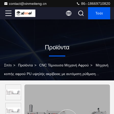
contact@xinmeiteng.cn
86--18669710820
Τσάτ
Προϊόντα
Σπίτι
>
Προϊόντα
>
CNC Τέμνουσα Μηχανή Αφρού
>
Μηχανή
κοπής αφρού PU υψηλής ακρίβειας με αυτόματη ρύθμιση
εργαλείων και υψηλή ακρίβεια κοπής