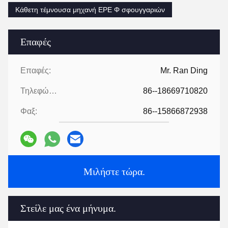
Κάθετη τέμνουσα μηχανή EPE Φ σφουγγαριών
Επαφές
Επαφές:
Mr. Ran Ding
Τηλεφώνημα:
86--18669710820
Φαξ:
86--15866872938
Μιλήστε τώρα.
Στείλε μας ένα μήνυμα.