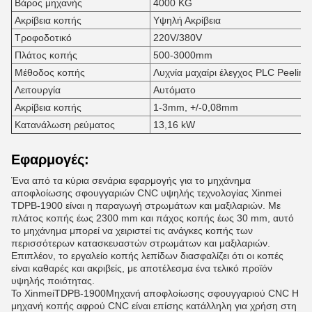
Βάρος μηχανής
4000 KG
Ακρίβεια κοπής
Υψηλή Ακρίβεια
Τροφοδοτικό
220V/380V
Πλάτος κοπής
500-3000mm
Μέθοδος κοπής
Λυχνία μαχαίρι έλεγχος PLC Peeling
Λειτουργία
Αυτόματο
Ακρίβεια κοπής
1-3mm, +/-0,08mm
Κατανάλωση ρεύματος
13,16 kW
Εφαρμογές:
Ένα από τα κύρια σενάρια εφαρμογής για το μηχάνημα
αποφλοίωσης σφουγγαριών CNC υψηλής τεχνολογίας Xinmei
TDPB-1900 είναι η παραγωγή στρωμάτων και μαξιλαριών. Με
πλάτος κοπής έως 2300 mm και πάχος κοπής έως 30 mm, αυτό
το μηχάνημα μπορεί να χειριστεί τις ανάγκες κοπής των
περισσότερων κατασκευαστών στρωμάτων και μαξιλαριών.
Επιπλέον, το εργαλείο κοπής λεπίδων διασφαλίζει ότι οι κοπές
είναι καθαρές και ακριβείς, με αποτέλεσμα ένα τελικό προϊόν
υψηλής ποιότητας.
Το Xinmei
TDPB-1900
Μηχανή αποφλοίωσης σφουγγαριού CNC Η
μηχανή κοπής αφρού CNC είναι επίσης κατάλληλη για χρήση στη