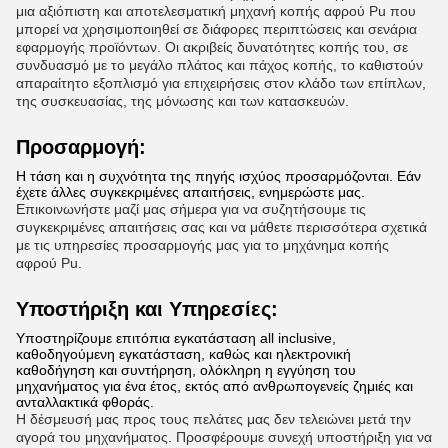
μια αξιόπιστη και αποτελεσματική μηχανή κοπής αφρού Pu που
μπορεί να χρησιμοποιηθεί σε διάφορες περιπτώσεις και σενάρια
εφαρμογής προϊόντων. Οι ακριβείς δυνατότητες κοπής του, σε
συνδυασμό με το μεγάλο πλάτος και πάχος κοπής, το καθιστούν
απαραίτητο εξοπλισμό για επιχειρήσεις στον κλάδο των επίπλων,
της συσκευασίας, της μόνωσης και των κατασκευών.
Προσαρμογή:
Η τάση και η συχνότητα της πηγής ισχύος προσαρμόζονται. Εάν
έχετε άλλες συγκεκριμένες απαιτήσεις, ενημερώστε μας.
Επικοινωνήστε μαζί μας σήμερα για να συζητήσουμε τις
συγκεκριμένες απαιτήσεις σας και να μάθετε περισσότερα σχετικά
με τις υπηρεσίες προσαρμογής μας για το μηχάνημα κοπής
αφρού Pu.
Υποστήριξη και Υπηρεσίες:
Υποστηρίζουμε επιτόπια εγκατάσταση all inclusive,
καθοδηγούμενη εγκατάσταση, καθώς και ηλεκτρονική
καθοδήγηση και συντήρηση, ολόκληρη η εγγύηση του
μηχανήματος για ένα έτος, εκτός από ανθρωπογενείς ζημιές και
ανταλλακτικά φθοράς.
Η δέσμευσή μας προς τους πελάτες μας δεν τελειώνει μετά την
αγορά του μηχανήματος. Προσφέρουμε συνεχή υποστήριξη για να