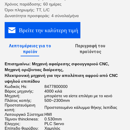
Χρόνος παράδοσης: 60 ημέρες
Όροι πληρωμής: TT, L/C
Δυνατότητα προσφοράς: 4 σύνολα/μήνα
Βρείτε την καλύτερη τιμή
Λεπτομέρειες για το
Περιγραφή του
προϊόν
προϊόντος
Επισημαίνω:
Μηχανή αφαίρεσης σφουγγαριού CNC
,
Μηχανή οριζόντιας διαίρεσης
,
Ηλεκτρονική μηχανή για την απολέπιση αφρού από CNC
υψηλού επιπέδου
Κωδικός Hs:
8477800000
Βάρος μηχανής:
4000 κιλά
Μηχανή:
μπορέστε να είστε επιλέγει με το κενό
Πλάτος κοπής:
500~2300mm
Προστατευόμενη
Προστατευμένο κάλυμμα θήκης λεπίδας
κοπή:
Λειτουργικό Σύστημα:
HMI
Τέμνον thinckness:
0.530mm
Ελεγχος:
PLC Servo
Επίπεδο θορύβου:
Χαμηλός