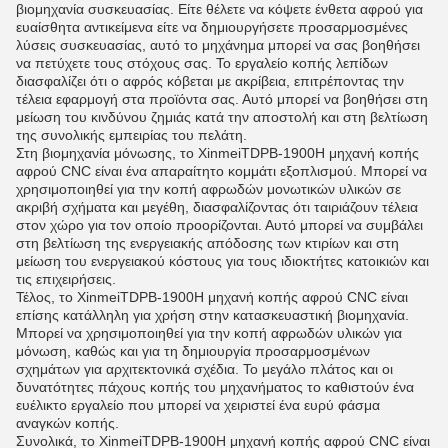
βιομηχανία συσκευασίας. Είτε θέλετε να κόψετε ένθετα αφρού για
ευαίσθητα αντικείμενα είτε να δημιουργήσετε προσαρμοσμένες
λύσεις συσκευασίας, αυτό το μηχάνημα μπορεί να σας βοηθήσει
να πετύχετε τους στόχους σας. Το εργαλείο κοπής λεπίδων
διασφαλίζει ότι ο αφρός κόβεται με ακρίβεια, επιτρέποντας την
τέλεια εφαρμογή στα προϊόντα σας. Αυτό μπορεί να βοηθήσει στη
μείωση του κινδύνου ζημιάς κατά την αποστολή και στη βελτίωση
της συνολικής εμπειρίας του πελάτη.
Στη βιομηχανία μόνωσης, το Xinmei
TDPB-1900
Η μηχανή κοπής
αφρού CNC είναι ένα απαραίτητο κομμάτι εξοπλισμού. Μπορεί να
χρησιμοποιηθεί για την κοπή αφρωδών μονωτικών υλικών σε
ακριβή σχήματα και μεγέθη, διασφαλίζοντας ότι ταιριάζουν τέλεια
στον χώρο για τον οποίο προορίζονται. Αυτό μπορεί να συμβάλει
στη βελτίωση της ενεργειακής απόδοσης των κτιρίων και στη
μείωση του ενεργειακού κόστους για τους ιδιοκτήτες κατοικιών και
τις επιχειρήσεις.
Τέλος, το Xinmei
TDPB-1900
Η μηχανή κοπής αφρού CNC είναι
επίσης κατάλληλη για χρήση στην κατασκευαστική βιομηχανία.
Μπορεί να χρησιμοποιηθεί για την κοπή αφρωδών υλικών για
μόνωση, καθώς και για τη δημιουργία προσαρμοσμένων
σχημάτων για αρχιτεκτονικά σχέδια. Το μεγάλο πλάτος και οι
δυνατότητες πάχους κοπής του μηχανήματος το καθιστούν ένα
ευέλικτο εργαλείο που μπορεί να χειριστεί ένα ευρύ φάσμα
αναγκών κοπής.
Συνολικά, το Xinmei
TDPB-1900
Η μηχανή κοπής αφρού CNC είναι