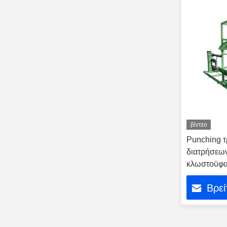
βίντεο
Punching 
διατρήσεων
κλωστοϋφα
μηχανή
Βρεί