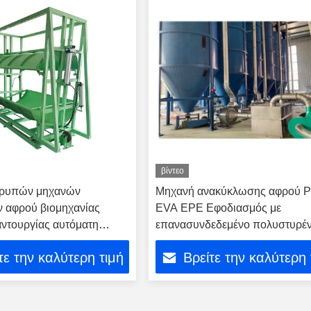
βίντεο
τρυπών μηχανών
Μηχανή ανακύκλωσης αφρού 
 αφρού βιομηχανίας
EVA EPE Εφοδιασμός με
ντουργίας αυτόματη
επανασυνδεδεμένο πολυστυρέν
τε την καλύτερη τιμή
Βρείτε την καλύτερη 