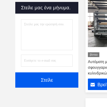
Στείλε μας ένα μήνυμα.
βίντεο
Αυτόματη 
σφουγγαριο
κυλινδρικώ
80mm Dia
Στείλε
Βρεί