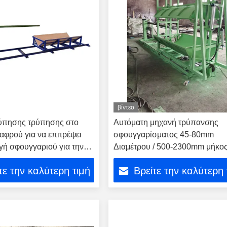
βίντεο
ύπησης τρύπησης στο
Αυτόματη μηχανή τρύπανσης
 αφρού για να επιτρέψει
σφουγγαρίσματος 45-80mm
γή σφουγγαριού για την
Διαμέτρου / 500-2300mm μήκο
μηχανή Skiving κύλινδρο
τε την καλύτερη τιμή
Βρείτε την καλύτερη 
πτές ατελείωτα μεγάλους
Pr μηχανή για την
ία απολέπισης