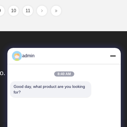
9
10
11
admin
o.
8:40 AM
Good day, what product are you looking 
Γρήγοροι Σύνδεσμοι
for?
Sitemap
Πολιτική απορρήτου