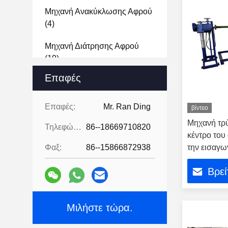
Μηχανή Ανακύκλωσης Αφρού
(4)
Μηχανή Διάτρησης Αφρού
(19)
Επαφές
Καταστροφέας Εγγράφων
Σφουγγαριών
(9)
Επαφές:
Mr. Ran Ding
βίντεο
Μηχανή Θραυστήρων Αφρού
Μηχανή τρ
Τηλεφώνημα:
86--18669710820
(10)
κέντρο του
Φαξ:
86--15866872938
την εισαγω
Δεματοποιητής Αφρού
(4)
απολέπιση 
Βρεί
αφρό σε λε
Αυτόματη Μηχανή Palletizer
ρόλους ως 
(3)
επεξεργασ
Μιλήστε τώρα.