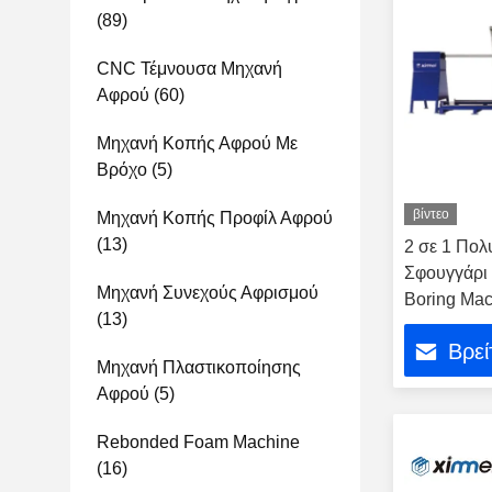
(89)
CNC Τέμνουσα Μηχανή
Αφρού
(60)
Μηχανή Κοπής Αφρού Με
Βρόχο
(5)
βίντεο
Μηχανή Κοπής Προφίλ Αφρού
(13)
2 σε 1 Πολ
Σφουγγάρι 
Μηχανή Συνεχούς Αφρισμού
Boring Mac
(13)
Βρεί
Μηχανή Πλαστικοποίησης
Αφρού
(5)
Rebonded Foam Machine
(16)