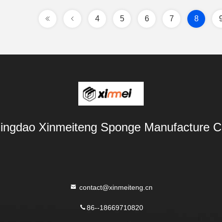
4
5
6
7
8
ingdao Xinmeiteng Sponge Manufacture C
contact@xinmeiteng.cn
86--18669710820