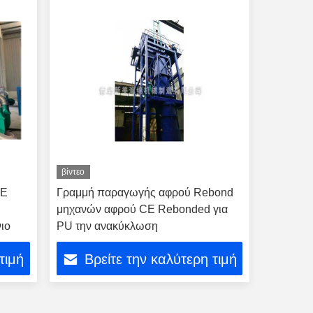
βίντεο
PE
Γραμμή παραγωγής αφρού Rebond
μηχανών αφρού CE Rebonded για
ιο
PU την ανακύκλωση
τιμή
Βρείτε την καλύτερη τιμή