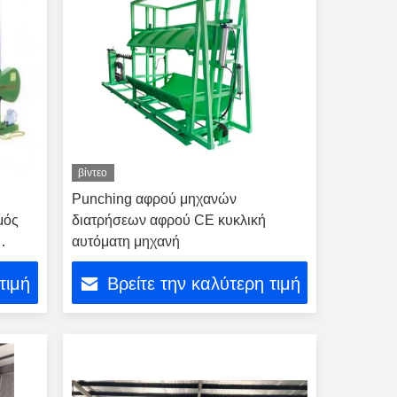
βίντεο
Punching αφρού μηχανών
μός
διατρήσεων αφρού CE κυκλική
αυτόματη μηχανή
τιμή
Βρείτε την καλύτερη τιμή