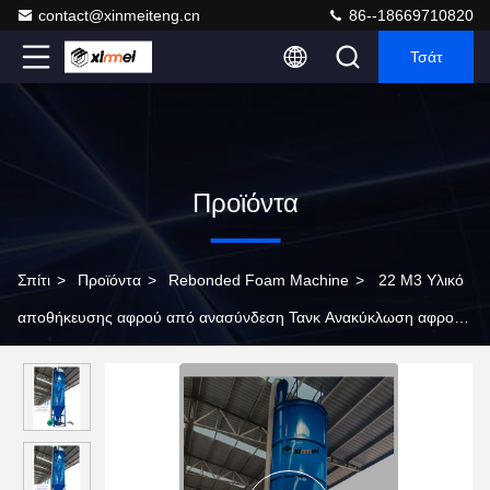
contact@xinmeiteng.cn
86--18669710820
Τσάτ
Προϊόντα
Σπίτι
>
Προϊόντα
>
Rebonded Foam Machine
>
22 M3 Υλικό
αποθήκευσης αφρού από ανασύνδεση Τανκ Ανακύκλωση αφρού
PU Τσακισμένο συντριμμένο σιλό αναμειγνύματος Για μηχανή
αφρού ατμού