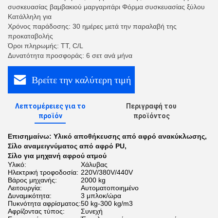
συσκευασίας βαμβακιού μαργαριτάρι Φόρμα συσκευασίας ξύλου
Κατάλληλη για
Χρόνος παράδοσης: 30 ημέρες μετά την παραλαβή της
προκαταβολής
Όροι πληρωμής: TT, C/L
Δυνατότητα προσφοράς: 6 σετ ανά μήνα
Βρείτε την καλύτερη τιμή
Λεπτομέρειες για το
Περιγραφή του
προϊόν
προϊόντος
Επισημαίνω:
Υλικό αποθήκευσης από αφρό ανακύκλωσης
,
Σίλο αναμειγνύματος από αφρό PU
,
Σίλο για μηχανή αφρού ατμού
Υλικό:
Χάλυβας
Ηλεκτρική τροφοδοσία:
220V/380V/440V
Βάρος μηχανής:
2000 kg
Λειτουργία:
Αυτοματοποιημένο
Δυναμικότητα:
3 μπλοκ/ώρα
Πυκνότητα αφρίσματος:
50 kg-300 kg/m3
Αφρίζοντας τύπος:
Συνεχή