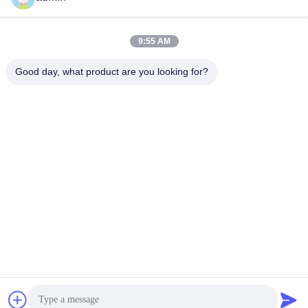
πενταπλό επτάπλετο
ταυτόχρονα συνεχής
9:55 AM
γραμμή παραγωγής
Good day, what product are you looking for?
Qingdao Xinmeiteng Sponge Manufacture Co.
contact@xinmeiteng.cn
86--18669710820
Σημείο του βιομηχανικού πάρκου No.1180 Jingkou,
Κοινότητα Jingkou, περιοχή Chengyang, πόλη Qingdao,
επαρχία Shandong
Κίνα Καλή ποιότητα PU τέμνουσα μηχανή αφρού
Προμηθευτής. Πνευματικά δικαιώματα © 2023-2026 Qingdao
Xinmeiteng Sponge Manufacture Co. . Όλα τα δικαιώματα
Διατηρημένος.