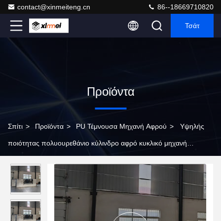
contact@xinmeiteng.cn
86--18669710820
Τσάτ
Προϊόντα
Σπίτι
>
Προϊόντα
>
PU Τέμνουσα Μηχανή Αφρού
>
Υψηλής
ποιότητας πολυουρεθάνιο κύλινδρο αφρό κυκλικό μηχανή
απολέπισης με καλύτερη ποιότητα κόψιμο συσπειρωτικό
συλλέκτη σκόνης σε ένα