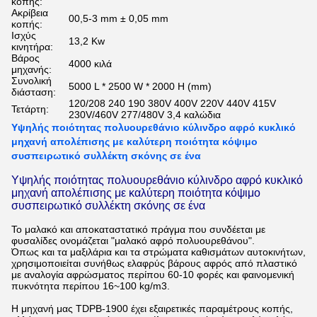
κοπής:
Ακρίβεια
00,5-3 mm ± 0,05 mm
κοπής:
Ισχύς
13,2 Kw
κινητήρα:
Βάρος
4000 κιλά
μηχανής:
Συνολική
5000 L * 2500 W * 2000 H (mm)
διάσταση:
120/208 240 190 380V 400V 220V 440V 415V
Τετάρτη:
230V/460V 277/480V 3,4 καλώδια
Υψηλής ποιότητας πολυουρεθάνιο κύλινδρο αφρό κυκλικό
μηχανή απολέπισης με καλύτερη ποιότητα κόψιμο
συσπειρωτικό συλλέκτη σκόνης σε ένα
Υψηλής ποιότητας πολυουρεθάνιο κύλινδρο αφρό κυκλικό
μηχανή απολέπισης με καλύτερη ποιότητα κόψιμο
συσπειρωτικό συλλέκτη σκόνης σε ένα
Το μαλακό και αποκαταστατικό πράγμα που συνδέεται με
φυσαλίδες ονομάζεται "μαλακό αφρό πολυουρεθάνου".
Όπως και τα μαξιλάρια και τα στρώματα καθισμάτων αυτοκινήτων,
χρησιμοποιείται συνήθως ελαφρύς βάρους αφρός από πλαστικό
με αναλογία αφρώσματος περίπου 60-10 φορές και φαινομενική
πυκνότητα περίπου 16~100 kg/m3.
Η μηχανή μας TDPB-1900 έχει εξαιρετικές παραμέτρους κοπής,