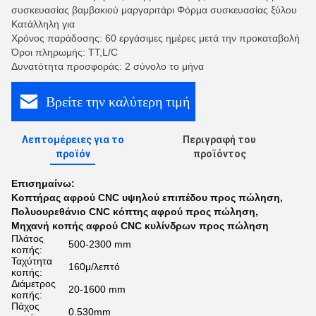
συσκευασίας βαμβακιού μαργαριτάρι Φόρμα συσκευασίας ξύλου
Κατάλληλη για
Χρόνος παράδοσης: 60 εργάσιμες ημέρες μετά την προκαταβολή
Όροι πληρωμής: TT,L/C
Δυνατότητα προσφοράς: 2 σύνολο το μήνα
Βρείτε την καλύτερη τιμή
Λεπτομέρειες για το
Περιγραφή του
προϊόν
προϊόντος
Επισημαίνω:
Κοπτήρας αφρού CNC υψηλού επιπέδου προς πώληση
,
Πολυουρεθάνιο CNC κόπτης αφρού προς πώληση
,
Μηχανή κοπής αφρού CNC κυλίνδρων προς πώληση
Πλάτος
500-2300 mm
κοπής:
Ταχύτητα
160μ/λεπτό
κοπής:
Διάμετρος
20-1600 mm
κοπής:
Πάχος
0.530mm