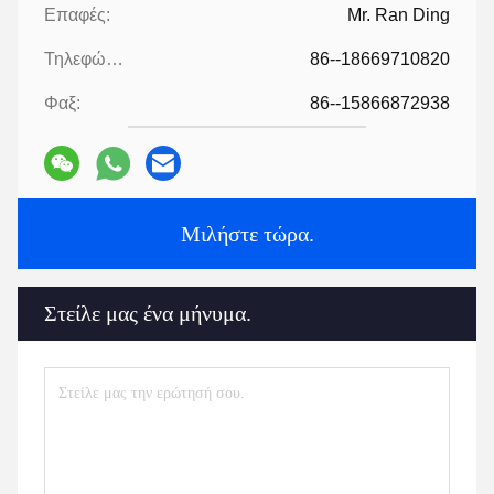
Επαφές:
Mr. Ran Ding
Τηλεφώνημα:
86--18669710820
Φαξ:
86--15866872938
Μιλήστε τώρα.
Στείλε μας ένα μήνυμα.