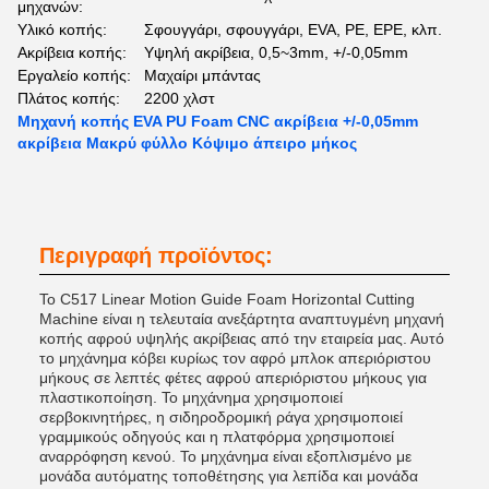
μηχανών:
Υλικό κοπής:
Σφουγγάρι, σφουγγάρι, EVA, PE, EPE, κλπ.
Ακρίβεια κοπής:
Υψηλή ακρίβεια, 0,5~3mm, +/-0,05mm
Εργαλείο κοπής:
Μαχαίρι μπάντας
Πλάτος κοπής:
2200 χλστ
Μηχανή κοπής EVA PU Foam CNC ακρίβεια +/-0,05mm
ακρίβεια Μακρύ φύλλο Κόψιμο άπειρο μήκος
Περιγραφή προϊόντος:
Το C517 Linear Motion Guide Foam Horizontal Cutting
Machine είναι η τελευταία ανεξάρτητα αναπτυγμένη μηχανή
κοπής αφρού υψηλής ακρίβειας από την εταιρεία μας. Αυτό
το μηχάνημα κόβει κυρίως τον αφρό μπλοκ απεριόριστου
μήκους σε λεπτές φέτες αφρού απεριόριστου μήκους για
πλαστικοποίηση. Το μηχάνημα χρησιμοποιεί
σερβοκινητήρες, η σιδηροδρομική ράγα χρησιμοποιεί
γραμμικούς οδηγούς και η πλατφόρμα χρησιμοποιεί
αναρρόφηση κενού. Το μηχάνημα είναι εξοπλισμένο με
μονάδα αυτόματης τοποθέτησης για λεπίδα και μονάδα