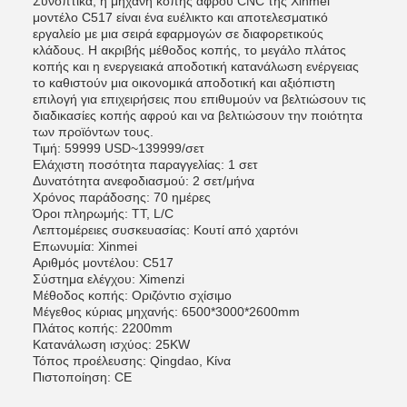
Συνοπτικά, η μηχανή κοπής αφρού CNC της Xinmei
μοντέλο C517 είναι ένα ευέλικτο και αποτελεσματικό
εργαλείο με μια σειρά εφαρμογών σε διαφορετικούς
κλάδους. Η ακριβής μέθοδος κοπής, το μεγάλο πλάτος
κοπής και η ενεργειακά αποδοτική κατανάλωση ενέργειας
το καθιστούν μια οικονομικά αποδοτική και αξιόπιστη
επιλογή για επιχειρήσεις που επιθυμούν να βελτιώσουν τις
διαδικασίες κοπής αφρού και να βελτιώσουν την ποιότητα
των προϊόντων τους.
Τιμή: 59999 USD~139999/σετ
Ελάχιστη ποσότητα παραγγελίας: 1 σετ
Δυνατότητα ανεφοδιασμού: 2 σετ/μήνα
Χρόνος παράδοσης: 70 ημέρες
Όροι πληρωμής: TT, L/C
Λεπτομέρειες συσκευασίας: Κουτί από χαρτόνι
Επωνυμία: Xinmei
Αριθμός μοντέλου: C517
Σύστημα ελέγχου: Ximenzi
Μέθοδος κοπής: Οριζόντιο σχίσιμο
Μέγεθος κύριας μηχανής: 6500*3000*2600mm
Πλάτος κοπής: 2200mm
Κατανάλωση ισχύος: 25KW
Τόπος προέλευσης: Qingdao, Κίνα
Πιστοποίηση: CE