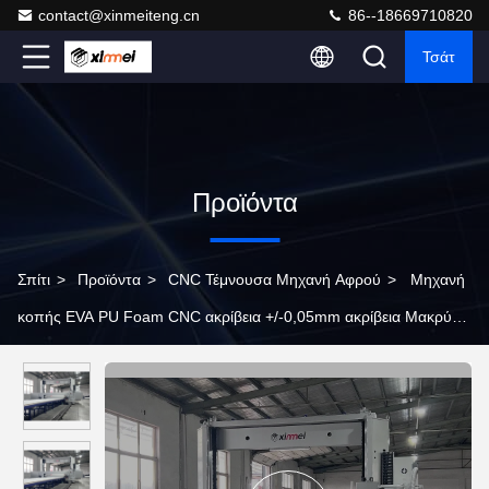
contact@xinmeiteng.cn
86--18669710820
Τσάτ
Προϊόντα
Σπίτι
>
Προϊόντα
>
CNC Τέμνουσα Μηχανή Αφρού
>
Μηχανή
κοπής EVA PU Foam CNC ακρίβεια +/-0,05mm ακρίβεια Μακρύ
φύλλο Κόψιμο άπειρο μήκος