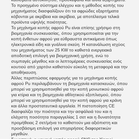
Το προηγμένο σύστημα ελέγχου και η μέθοδος κοπής του
μηχανήματος διασφαλίζουν ότι τα αφρώδες εξαρτήματα
κόβονται με ακρίβεια και ακρίβεια, με αποτέλεσμα τελικά
προϊόντα υψηλής ποιότητας.
Το μηχάνημα κοπής αφρού Pu είναι επίσης χρήσιμο στη
βιομηχανία συσκευασίας, όπου χρησιμοποιείται για την
κοπή ένθετων αφρού για εύθραυστα αντικείμενα όπως
ηλεκτρονικά είδη και γυάλινα σκεύη. Η κατανάλωση ισχύος
του μηχανήματος των 25 KW το καθιστά ενεργειακά
αποδοτική επιλογή για βιομηχανική χρήση, ενώ το
συμπαγές μέγεθος και οι λεπτομέρειες συσκευασίας ενός
κουτιού από χαρτόνι καθιστούν εύκολη τη μεταφορά και την
αποθήκευση.
Άλλες περιπτώσεις εφαρμογής για το μηχάνημα κοπής
αφρού Pu περιλαμβάνουν τη βιομηχανία κατασκευών, όπου
μπορεί να χρησιμοποιηθεί για την κοπή μονωτικού αφρού
για κτίρια και τη βιομηχανία αθλητικού εξοπλισμού, όπου
μπορεί να χρησιμοποιηθεί για την κοπή αφρού για κράνη
και άλλα προστατευτικά εργαλεία. Η πιστοποίηση CE
διασφαλίζει την ποιότητα και την ασφάλειά του και η
ελάχιστη ποσότητα παραγγελίας 1 σετ και η δυνατότητα
προμήθειας 2 σετ/μήνα το καθιστούν μια αξιόπιστη και
προσβάσιμη επιλογή για επιχειρήσεις διαφορετικών
μεγεθών.