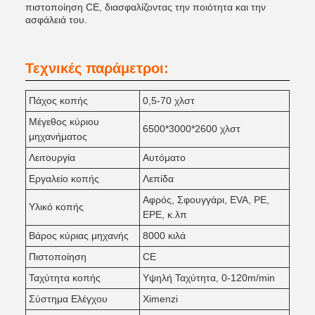
πιστοποίηση CE, διασφαλίζοντας την ποιότητα και την
ασφάλειά του.
Τεχνικές παράμετροι:
Πάχος κοπής
0,5-70 χλστ
Μέγεθος κύριου
6500*3000*2600 χλστ
μηχανήματος
Λειτουργία
Αυτόματο
Εργαλείο κοπής
Λεπίδα
Αφρός, Σφουγγάρι, EVA, PE,
Υλικό κοπής
EPE, κ.λπ
Βάρος κύριας μηχανής
8000 κιλά
Πιστοποίηση
CE
Ταχύτητα κοπής
Υψηλή Ταχύτητα, 0-120m/min
Σύστημα Ελέγχου
Ximenzi