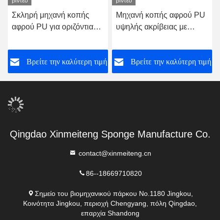
βίντεο
βίντεο
Σκληρή μηχανή κοπής
Μηχανή κοπής αφρού PU
αφρού PU για οριζόντια
υψηλής ακρίβειας με
κοπή σε σιδηροδρομικές
αυτόματη ρύθμιση
γραμμές με κυλίνδρο
εργαλείων και υψηλή
ή
Βρείτε την καλύτερη τιμή
Βρείτε την καλύτερη τιμή
αυτοαπό πίεση και
ακρίβεια κοπής
περιέλιξη 2200mm πλάτος
κοπής
Qingdao Xinmeiteng Sponge Manufacture Co.
contact@xinmeiteng.cn
86--18669710820
Σημείο του βιομηχανικού πάρκου No.1180 Jingkou,
Κοινότητα Jingkou, περιοχή Chengyang, πόλη Qingdao,
επαρχία Shandong