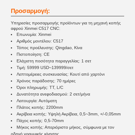
Προσαρμογή:
Υπηρεσίες προσαρμογής προϊόντων για τη μηχανή κοπής
αφρού Xinmei C517 CNC:
Επωνυμία: Xinmei
Αριθμός μοντέλου: C517
Τόπος προέλευσης: Qingdao, Κίνα
Πιστοποίηση: CE
Ελάχιστη ποσότητα παραγγελίας: 1 σετ
Τιμή: 59999 USD~139999/σετ
Λεπτομέρειες συσκευασίας: Κουτί από χαρτόνι
Χρόνος παράδοσης: 70 ημέρες
Όροι πληρωμής: TT, L/C
Δυνατότητα ανεφοδιασμού: 2 σετ/μήνα
Λειτουργία: Αυτόματη
Πλάτος κοπής: 2200mm
Ακρίβεια κοπής: Υψηλή Ακρίβεια, 0,5~3mm, +/-0,05mm
Πάχος κοπής: 0,5-70mm
Μήκος κοπής: Απεριόριστο μήκος, σύμφωνα με τον
οδηγό γραμμικής κίνησης