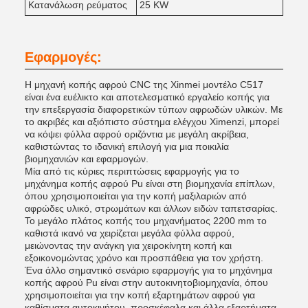
Κατανάλωση ρεύματος
25 KW
Εφαρμογές:
Η μηχανή κοπής αφρού CNC της Xinmei μοντέλο C517
είναι ένα ευέλικτο και αποτελεσματικό εργαλείο κοπής για
την επεξεργασία διαφορετικών τύπων αφρωδών υλικών. Με
το ακριβές και αξιόπιστο σύστημα ελέγχου Ximenzi, μπορεί
να κόψει φύλλα αφρού οριζόντια με μεγάλη ακρίβεια,
καθιστώντας το ιδανική επιλογή για μια ποικιλία
βιομηχανιών και εφαρμογών.
Μία από τις κύριες περιπτώσεις εφαρμογής για το
μηχάνημα κοπής αφρού Pu είναι στη βιομηχανία επίπλων,
όπου χρησιμοποιείται για την κοπή μαξιλαριών από
αφρώδες υλικό, στρωμάτων και άλλων ειδών ταπετσαρίας.
Το μεγάλο πλάτος κοπής του μηχανήματος 2200 mm το
καθιστά ικανό να χειρίζεται μεγάλα φύλλα αφρού,
μειώνοντας την ανάγκη για χειροκίνητη κοπή και
εξοικονομώντας χρόνο και προσπάθεια για τον χρήστη.
Ένα άλλο σημαντικό σενάριο εφαρμογής για το μηχάνημα
κοπής αφρού Pu είναι στην αυτοκινητοβιομηχανία, όπου
χρησιμοποιείται για την κοπή εξαρτημάτων αφρού για
καθίσματα αυτοκινήτου, προσκέφαλα και άλλα εξαρτήματα.