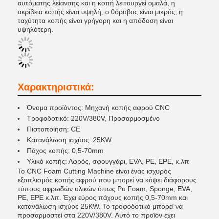
αυτόματης λείανσης και η κοπή λειτουργεί ομαλά, η
ακρίβεια κοπής είναι υψηλή, ο θόρυβος είναι μικρός, η
ταχύτητα κοπής είναι γρήγορη και η απόδοση είναι
υψηλότερη.
Χαρακτηριστικά:
Όνομα προϊόντος: Μηχανή κοπής αφρού CNC
Τροφοδοτικό: 220V/380V, Προσαρμοσμένο
Πιστοποίηση: CE
Κατανάλωση ισχύος: 25KW
Πάχος κοπής: 0,5-70mm
Υλικό κοπής: Αφρός, σφουγγάρι, EVA, PE, EPE, κ.λπ
Το CNC Foam Cutting Machine είναι ένας ισχυρός
εξοπλισμός κοπής αφρού που μπορεί να κόψει διάφορους
τύπους αφρωδών υλικών όπως Pu Foam, Sponge, EVA,
PE, EPE κ.λπ. Έχει εύρος πάχους κοπής 0,5-70mm και
κατανάλωση ισχύος 25KW. Το τροφοδοτικό μπορεί να
προσαρμοστεί στα 220V/380V. Αυτό το προϊόν έχει