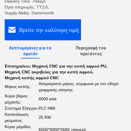
Delivery Time: 70days
Όροι πληρωμής: TT,C/L
Supply Ability: 2sets/month
Βρείτε την καλύτερη τιμή
Λεπτομέρειες για το
Περιγραφή του
προϊόν
προϊόντος
Επισημαίνω:
Μηχανή CNC για την κοπή αφρού PU
,
Μηχανή CNC ακριβείας για την κοπή αφρού
,
Μηχανή κοπής αφρού CNC
Απεριόριστο μήκος, σύμφωνα με τον οδηγό
Μήκος κοπής:
γραμμικής κίνησης
Κύριο βάρος
8000 κιλά
μηχανής:
Σύστημα Ελέγχου:
PLC HMI
Κατανάλωση
25 KW
ρεύματος:
Κύριο μέγεθος
6500*3000*2600 χιλιοστά