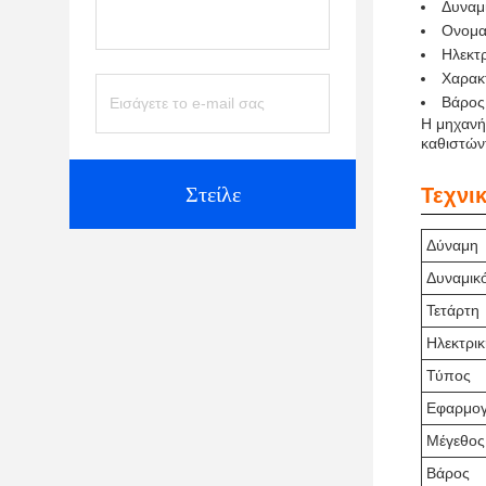
Δυναμ
Ονομα
Ηλεκτρ
Χαρακ
Βάρος
Η μηχανή
καθιστώντ
Στείλε
Τεχνι
Δύναμη
Δυναμικ
Τετάρτη
Ηλεκτρι
Τύπος
Εφαρμο
Μέγεθος
Βάρος