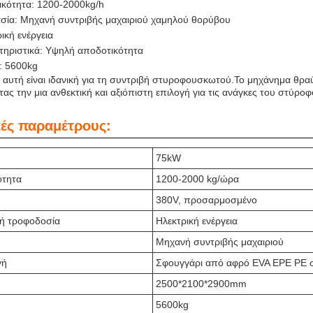
ικότητα: 1200-2000kg/h
σία: Μηχανή συντριβής μαχαιριού χαμηλού θορύβου
ική ενέργεια
τηριστικά: Υψηλή αποδοτικότητα
: 5600kg
 αυτή είναι ιδανική για τη συντριβή στυροφουσκωτού.Το μηχάνημα θρα
ας την μια ανθεκτική και αξιόπιστη επιλογή για τις ανάγκες του στύροφ
κές παραμέτρους:
75kW
ότητα
1200-2000 kg/ώρα
380V, προσαρμοσμένο
κή τροφοδοσία
Ηλεκτρική ενέργεια
Μηχανή συντριβής μαχαιριού
γή
Σφουγγάρι από αφρό EVA EPE PE 
2500*2100*2900mm
5600kg