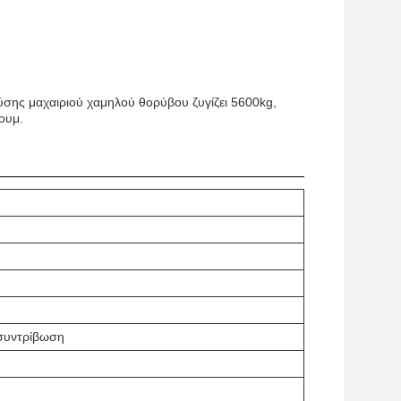
ύσης μαχαιριού χαμηλού θορύβου ζυγίζει 5600kg,
ουμ.
συντρίβωση