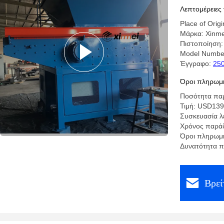
EVA EPE
Λεπτομέρειες 
Place of Orig
Μάρκα: Xinme
Πιστοποίηση:
Model Numbe
Έγγραφο:
250
Όροι πληρωμή
Ποσότητα παρ
Τιμή: USD139
Συσκευασία λε
Χρόνος παρά
Όροι πληρωμή
Δυνατότητα π
Βρεί