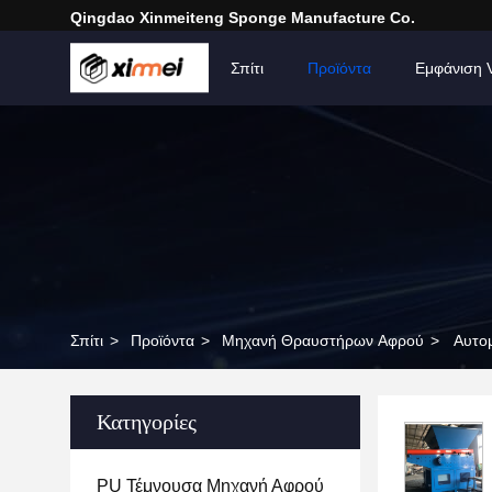
Qingdao Xinmeiteng Sponge Manufacture Co.
Σπίτι
Προϊόντα
Εμφάνιση 
Σπίτι
>
Προϊόντα
>
Μηχανή Θραυστήρων Αφρού
>
Αυτο
Κατηγορίες
PU Τέμνουσα Μηχανή Αφρού