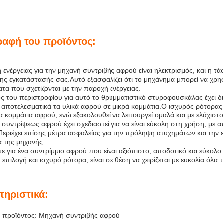
ραφή του προϊόντος:
ενέργειας για την μηχανή συντριβής αφρού είναι ηλεκτρισμός, και η τάσ
ης εγκατάστασής σας.Αυτό εξασφαλίζει ότι το μηχάνημα μπορεί να χρησι
τα που σχετίζονται με την παροχή ενέργειας.
ος του περιστροφίου για αυτό το θρυμματιστικό στυροφουσκάλας έχει 
 αποτελεσματικά τα υλικά αφρού σε μικρά κομμάτια.Ο ισχυρός ρότορας ε
α κομμάτια αφρού, ενώ εξακολουθεί να λειτουργεί ομαλά και με ελάχιστ
συντρίψεως αφρού έχει σχεδιαστεί για να είναι εύκολη στη χρήση, με α
Περιέχει επίσης μέτρα ασφαλείας για την πρόληψη ατυχημάτων και την
α της μηχανής.
ε για ένα συντρίμμιο αφρού που είναι αξιόπιστο, αποδοτικό και εύκολο
ή επιλογή.και ισχυρό ρότορα, είναι σε θέση να χειρίζεται με ευκολία όλα
τηριστικά:
 προϊόντος: Μηχανή συντριβής αφρού