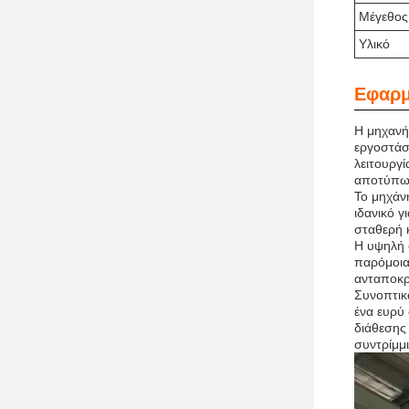
Μέγεθος 
Υλικό
Εφαρμ
Η μηχανή
εργοστάσ
λειτουργί
αποτύπωμ
Το μηχάν
ιδανικό γ
σταθερή κ
Η υψηλή 
παρόμοια
ανταποκρι
Συνοπτικά
ένα ευρύ
διάθεσης
συντρίμμι