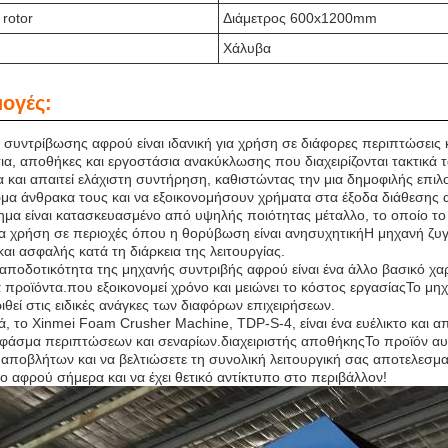
rotor
Διάμετρος 600x1200mm
Χάλυβα
ογές:
 συντρίβωσης αφρού είναι ιδανική για χρήση σε διάφορες περιπτώσεις 
ια, αποθήκες και εργοστάσια ανακύκλωσης που διαχειρίζονται τακτικά 
α και απαιτεί ελάχιστη συντήρηση, καθιστώντας την μια δημοφιλής επιλο
α άνθρακα τους και να εξοικονομήσουν χρήματα στα έξοδα διάθεσης
ημα είναι κατασκευασμένο από υψηλής ποιότητας μέταλλο, το οποίο το 
ια χρήση σε περιοχές όπου η θορύβωση είναι ανησυχητικήΗ μηχανή ζυγί
αι ασφαλής κατά τη διάρκεια της λειτουργίας.
αποδοτικότητα της μηχανής συντριβής αφρού είναι ένα άλλο βασικό χαρ
 προϊόντα.που εξοικονομεί χρόνο και μειώνει το κόστος εργασίαςΤο μη
θεί στις ειδικές ανάγκες των διαφόρων επιχειρήσεων.
, το Xinmei Foam Crusher Machine, TDP-S-4, είναι ένα ευέλικτο και απ
 φάσμα περιπτώσεων και σεναρίων.διαχειριστής αποθήκηςΤο προϊόν αυτ
 αποβλήτων και να βελτιώσετε τη συνολική λειτουργική σας αποτελεσμα
ο αφρού σήμερα και να έχει θετικό αντίκτυπο στο περιβάλλον!