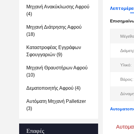
Μηχανή Ανακύκλωσης Αφρού
Λεπτομέρει
(4)
Επισημαίν
Μηχανή Διάτρησης Αφρού
(18)
Μέγεθος
Καταστροφέας Εγγράφων
Διάμετ
Σφουγγαριών
(9)
Υλικό:
Μηχανή Θραυστήρων Αφρού
(10)
Βάρος:
Δεματοποιητής Αφρού
(4)
Δύναμη
Αυτόματη Μηχανή Palletizer
(3)
Αυτοματοπο
Αυτομα
Επαφές