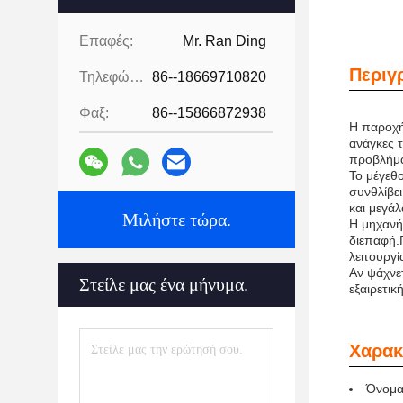
Επαφές:
Mr. Ran Ding
Περιγ
Τηλεφώνημα:
86--18669710820
Φαξ:
86--15866872938
Η παροχή 
ανάγκες τ
προβλήμα
Το μέγεθ
συνθλίβει
και μεγάλ
Μιλήστε τώρα.
Η μηχανή 
διεπαφή.
λειτουργί
Αν ψάχνετ
Στείλε μας ένα μήνυμα.
εξαιρετικ
Χαρακ
Όνομα