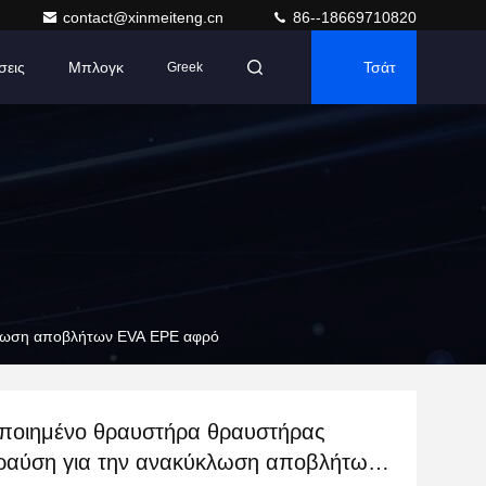
contact@xinmeiteng.cn
86--18669710820
σεις
Μπλογκ
Τσάτ
Greek
κλωση αποβλήτων EVA EPE αφρό
ποιημένο θραυστήρα θραυστήρας
ραύση για την ανακύκλωση αποβλήτων