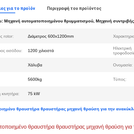
ες για το προϊόν
Περιγραφή του προϊόντος
ω:
Μηχανή αυτοματοποιημένου θρυμματισμού
,
Μηχανή συντριβής
 rotor:
Διάμετρος 600x1200mm
Χαρακτηρισ
Ηλεκτρική
ρος εισόδου:
1200 χιλιοστά
τροφοδοσί
Χάλυβα
Ονομασία:
5600kg
Τύπος:
 κινητήρα:
75 kW
ιημένο θραυστήρα θραυστήρας μηχανή θραύση για την ανακύκ
τοποιημένο θραυστήρα θραυστήρας μηχανή θραύση γι