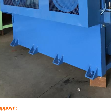
ρμογή: