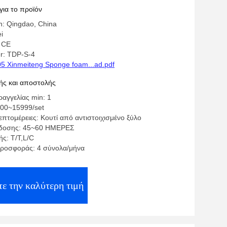
 αφρό
για το προϊόν
in: Qingdao, China
i
 CE
r: TDP-S-4
5 Xinmeiteng Sponge foam...ad.pdf
ς και αποστολής
αγγελίας min: 1
00~15999/set
πτομέρειες: Κουτί από αντιστοιχισμένο ξύλο
δοσης: 45~60 ΗΜΕΡΕΣ
ς: T/T,L/C
ροσφοράς: 4 σύνολα/μήνα
τε την καλύτερη τιμή