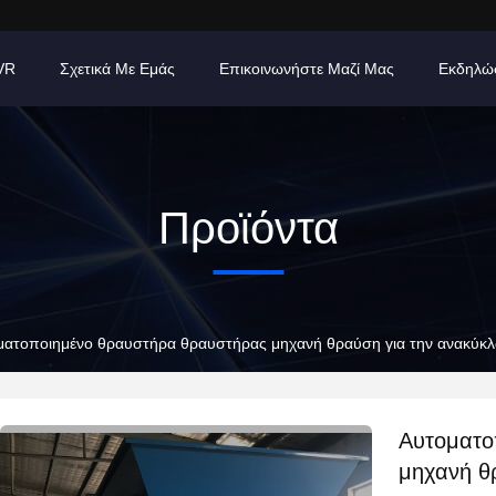
VR
Σχετικά Με Εμάς
Επικοινωνήστε Μαζί Μας
Εκδηλώ
Προϊόντα
ματοποιημένο θραυστήρα θραυστήρας μηχανή θραύση για την ανακύ
Αυτοματο
μηχανή θ