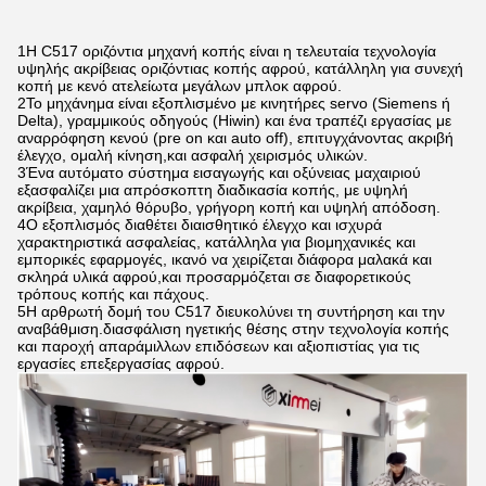
1Η C517 οριζόντια μηχανή κοπής είναι η τελευταία τεχνολογία
υψηλής ακρίβειας οριζόντιας κοπής αφρού, κατάλληλη για συνεχή
κοπή με κενό ατελείωτα μεγάλων μπλοκ αφρού.
2Το μηχάνημα είναι εξοπλισμένο με κινητήρες servo (Siemens ή
Delta), γραμμικούς οδηγούς (Hiwin) και ένα τραπέζι εργασίας με
αναρρόφηση κενού (pre on και auto off), επιτυγχάνοντας ακριβή
έλεγχο, ομαλή κίνηση,και ασφαλή χειρισμός υλικών.
3Ένα αυτόματο σύστημα εισαγωγής και οξύνειας μαχαιριού
εξασφαλίζει μια απρόσκοπτη διαδικασία κοπής, με υψηλή
ακρίβεια, χαμηλό θόρυβο, γρήγορη κοπή και υψηλή απόδοση.
4Ο εξοπλισμός διαθέτει διαισθητικό έλεγχο και ισχυρά
χαρακτηριστικά ασφαλείας, κατάλληλα για βιομηχανικές και
εμπορικές εφαρμογές, ικανό να χειρίζεται διάφορα μαλακά και
σκληρά υλικά αφρού,και προσαρμόζεται σε διαφορετικούς
τρόπους κοπής και πάχους.
5Η αρθρωτή δομή του C517 διευκολύνει τη συντήρηση και την
αναβάθμιση.διασφάλιση ηγετικής θέσης στην τεχνολογία κοπής
και παροχή απαράμιλλων επιδόσεων και αξιοπιστίας για τις
εργασίες επεξεργασίας αφρού.