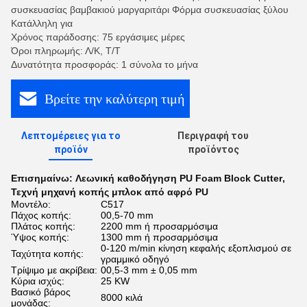
συσκευασίας βαμβακιού μαργαριτάρι Φόρμα συσκευασίας ξύλου
Κατάλληλη για
Χρόνος παράδοσης: 75 εργάσιμες μέρες
Όροι πληρωμής: Λ/Κ, Τ/Τ
Δυνατότητα προσφοράς: 1 σύνολα το μήνα
Βρείτε την καλύτερη τιμή
Λεπτομέρειες για το
Περιγραφή του
προϊόν
προϊόντος
Επισημαίνω:
Λεωνική καθοδήγηση PU Foam Block Cutter
,
Τεχνή μηχανή κοπής μπλοκ από αφρό PU
Μοντέλο:
C517
Πάχος κοπής:
00,5-70 mm
Πλάτος κοπής:
2200 mm ή προσαρμόσιμα
Ύψος κοπής:
1300 mm ή προσαρμόσιμα
0-120 m/min κίνηση κεφαλής εξοπλισμού σε
Ταχύτητα κοπής:
γραμμικό οδηγό
Τρίψιμο με ακρίβεια:
00,5-3 mm ± 0,05 mm
Κύρια ισχύς:
25 KW
Βασικό βάρος
8000 κιλά
μονάδας: