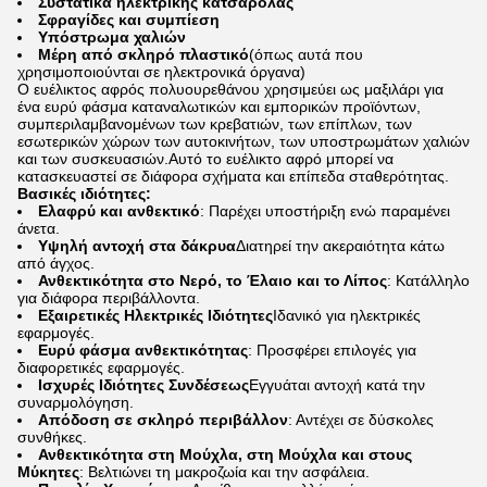
Συστατικά ηλεκτρικής κατσαρόλας
Σφραγίδες και συμπίεση
Υπόστρωμα χαλιών
Μέρη από σκληρό πλαστικό
(όπως αυτά που
χρησιμοποιούνται σε ηλεκτρονικά όργανα)
Ο ευέλικτος αφρός πολυουρεθάνου χρησιμεύει ως μαξιλάρι για
ένα ευρύ φάσμα καταναλωτικών και εμπορικών προϊόντων,
συμπεριλαμβανομένων των κρεβατιών, των επίπλων, των
εσωτερικών χώρων των αυτοκινήτων, των υποστρωμάτων χαλιών
και των συσκευασιών.Αυτό το ευέλικτο αφρό μπορεί να
κατασκευαστεί σε διάφορα σχήματα και επίπεδα σταθερότητας.
Βασικές ιδιότητες:
Ελαφρύ και ανθεκτικό
: Παρέχει υποστήριξη ενώ παραμένει
άνετα.
Υψηλή αντοχή στα δάκρυα
Διατηρεί την ακεραιότητα κάτω
από άγχος.
Ανθεκτικότητα στο Νερό, το Έλαιο και το Λίπος
: Κατάλληλο
για διάφορα περιβάλλοντα.
Εξαιρετικές Ηλεκτρικές Ιδιότητες
Ιδανικό για ηλεκτρικές
εφαρμογές.
Ευρύ φάσμα ανθεκτικότητας
: Προσφέρει επιλογές για
διαφορετικές εφαρμογές.
Ισχυρές Ιδιότητες Συνδέσεως
Εγγυάται αντοχή κατά την
συναρμολόγηση.
Απόδοση σε σκληρό περιβάλλον
: Αντέχει σε δύσκολες
συνθήκες.
Ανθεκτικότητα στη Μούχλα, στη Μούχλα και στους
Μύκητες
: Βελτιώνει τη μακροζωία και την ασφάλεια.