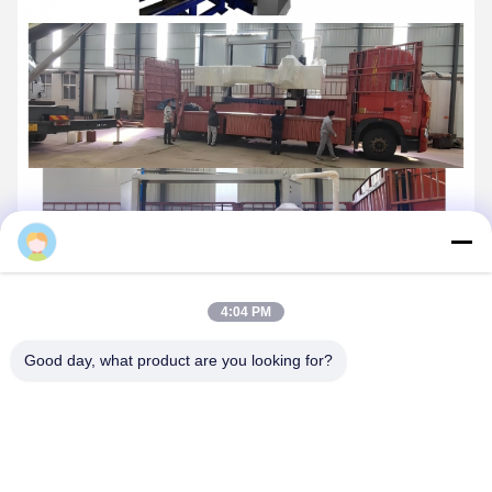
admin
4:04 PM
Γενικές ερωτήσεις
Good day, what product are you looking for?
Το εμπορικό σήμα αυτής της μηχανής είναι Xinmei.
・Ο αριθμός μοντέλου αυτού του μηχανήματος είναι C517
κατασκευασμένο στο Qingdao, Κίνα.
Οι όροι πληρωμής για αυτό το μηχάνημα είναι TT και L/C.
・Ο χρόνος παράδοσης για αυτό το μηχάνημα είναι 80 ημέρες
μετά την παραλαβή της συμφωνημένης προκαταβολής.
・
Σύνοψη των λύσεων συσκευασίας