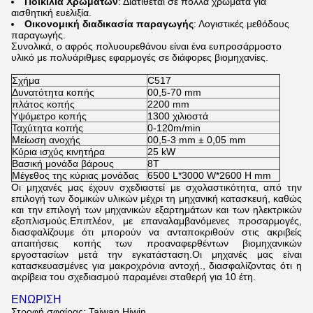
Ποικιλία Χρωμάτων
: Διατίθεται σε πολλά χρώματα για
αισθητική ευελιξία.
Οικονομική διαδικασία παραγωγής
: Λογιστικές μεθόδους
παραγωγής.
Συνολικά, ο αφρός πολυουρεθάνου είναι ένα ευπροσάρμοστο
υλικό με πολυάριθμες εφαρμογές σε διάφορες βιομηχανίες.
Σχήμα
C517
Δυνατότητα κοπής
00,5-70 mm
πλάτος κοπής
2200 mm
Υψόμετρο κοπής
1300 χιλιοστά
Ταχύτητα κοπής
0-120m/min
Μείωση ανοχής
00,5-3 mm ± 0,05 mm
Κύρια ισχύς κινητήρα
25 kW
Βασική μονάδα βάρους
8Τ
Μέγεθος της κύριας μονάδας
6500 L*3000 W*2600 H mm
Οι μηχανές μας έχουν σχεδιαστεί με σχολαστικότητα, από την
επιλογή των δομικών υλικών μέχρι τη μηχανική κατασκευή, καθώς
και την επιλογή των μηχανικών εξαρτημάτων και των ηλεκτρικών
εξοπλισμούς.Επιπλέον, με επαναλαμβανόμενες προσαρμογές,
διασφαλίζουμε ότι μπορούν να ανταποκριθούν στις ακριβείς
απαιτήσεις κοπής των προαναφερθέντων βιομηχανικών
εργοστασίων μετά την εγκατάσταση.Οι μηχανές μας είναι
κατασκευασμένες για μακροχρόνια αντοχή., διασφαλίζοντας ότι η
ακρίβεια του σχεδιασμού παραμένει σταθερή για 10 έτη.
ΕΝΩΡΙΣΗ
Στροφή σφαίρας: Taiwan Hiwin