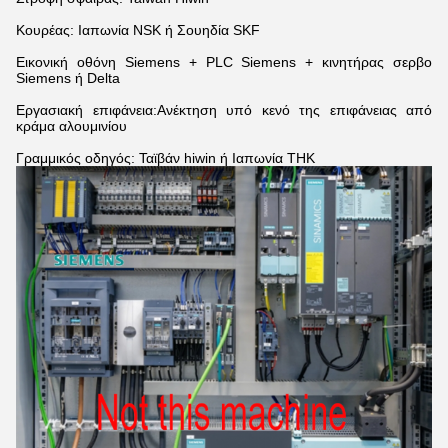
Κουρέας: Ιαπωνία NSK ή Σουηδία SKF
Εικονική οθόνη Siemens + PLC Siemens + κινητήρας σερβο
Siemens ή Delta
Εργασιακή επιφάνεια:Ανέκτηση υπό κενό της επιφάνειας από
κράμα αλουμινίου
Γραμμικός οδηγός: Ταϊβάν hiwin ή Ιαπωνία THK