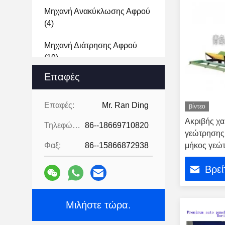
Μηχανή Ανακύκλωσης Αφρού
(4)
Μηχανή Διάτρησης Αφρού
(19)
Επαφές
Καταστροφέας Εγγράφων
Σφουγγαριών
(9)
Επαφές:
Mr. Ran Ding
βίντεο
Μηχανή Θραυστήρων Αφρού
Ακριβής χ
Τηλεφώνημα:
86--18669710820
(10)
γεώτρησης
Φαξ:
86--15866872938
μήκος γεώ
Δεματοποιητής Αφρού
(4)
Βρεί
Αυτόματη Μηχανή Palletizer
(3)
Μιλήστε τώρα.