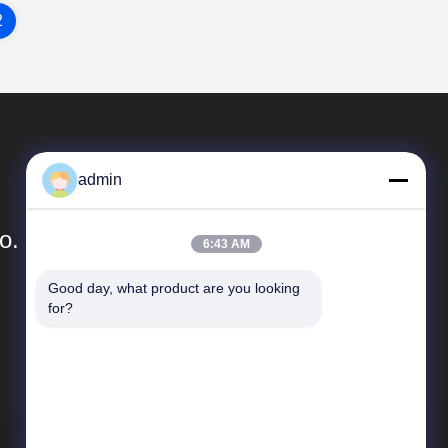
2
admin
o.
6:43 AM
Good day, what product are you looking 
Γρήγοροι Σύνδεσμοι
for?
Sitemap
Πολιτική απορρήτου