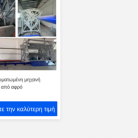
ματωμένη μηχανή
 από αφρό
τε την καλύτερη τιμή