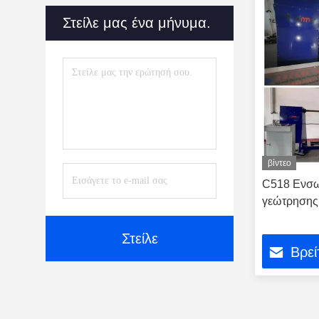
Στείλε μας ένα μήνυμα.
βίντεο
C518 Ενσω
γεώτρησης
Στείλε
Βρεί