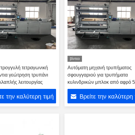
βίντεο
τρογγυλή τετραγωνική
Αυτόματη μηχανή τρυπήματος
ντια γεώτρηση τρυπάνι
σφουγγαριού για τρυπήματα
λαπλής λειτουργίας
κυλινδρικών μπλοκ από αφρό 5
80mm Dia
τε την καλύτερη τιμή
Βρείτε την καλύτερη 