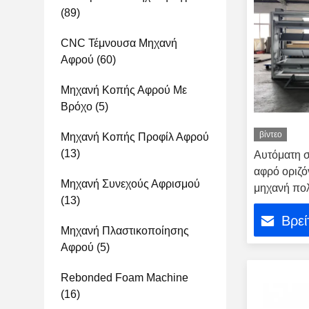
(89)
CNC Τέμνουσα Μηχανή
Αφρού
(60)
Μηχανή Κοπής Αφρού Με
Βρόχο
(5)
βίντεο
Μηχανή Κοπής Προφίλ Αφρού
(13)
Αυτόματη σ
αφρό οριζό
Μηχανή Συνεχούς Αφρισμού
μηχανή πολ
(13)
Βρεί
Μηχανή Πλαστικοποίησης
Αφρού
(5)
Rebonded Foam Machine
(16)