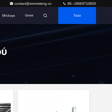
contact@xinmeiteng.cn
86--18669710820
Μπλογκ
Τσάτ
Greek
ού