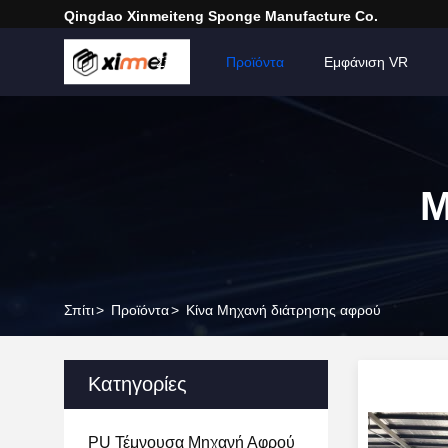
Qingdao Xinmeiteng Sponge Manufacture Co.
Σπίτι
Προϊόντα
Εμφάνιση VR
Μ
Σπίτι
>
Προϊόντα
>
Κίνα Μηχανή διάτρησης αφρού
Κατηγορίες
PU Τέμνουσα Μηχανή Αφρού