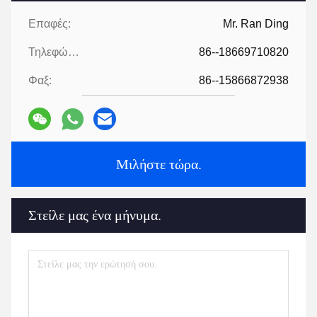
Επαφές:
Mr. Ran Ding
Τηλεφώνημα:
86--18669710820
Φαξ:
86--15866872938
Μιλήστε τώρα.
Στείλε μας ένα μήνυμα.