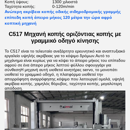
Κοπή ύψους:
1300 χιλιοστά
Ταχύτητα κοπής:
0-120m/min
Ανώτερη ακρίβεια κοπής οδικής σιδηροδρομικής γραμμής
επίπεδη κοπή άπειρο μήκος 120 μέτρα την ώρα αφρό
κοπτική μηχανή
C517 Μηχανή κοπής οριζόντιας κοπής με
γραμμικό οδηγό κίνησης
Το C517 είναι το τελευταίο ανεξάρτητο ερευνητικό και αναπτυξιακό
εργαλείο υψηλής ακρίβειας για το κόψιμο δρόμων.Αυτό το
μηχάνημα είναι κυρίως για να κόψει το άπειρο μήκος του επίπεδου
αφρού σε ένα άπειρο μήκος λεπτού φύλλου σφουγγάρι για
σύνθεσηΗ μηχανή αυτή υιοθετεί κινητήρες servo, το μονοπάτι
υιοθετεί το γραμμικό οδηγό, η πλατφόρμα υιοθετεί την
απορρόφηση αναρρόφησης.κόψιμο που λειτουργεί ομαλά, υψηλή
ακρίβεια κοπής, χαμηλός θόρυβος, ταχύτητα κοπής, μεγαλύτερη
απόδοση.