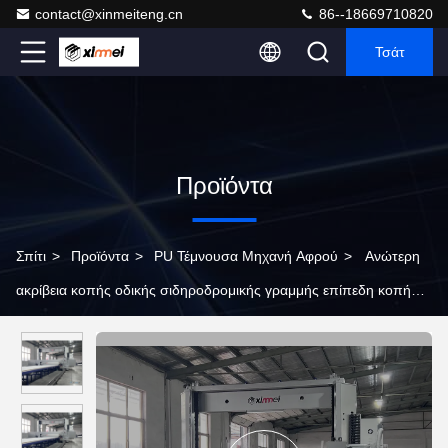
contact@xinmeiteng.cn
86--18669710820
Τσάτ
Προϊόντα
Σπίτι
>
Προϊόντα
>
PU Τέμνουσα Μηχανή Αφρού
>
Ανώτερη
ακρίβεια κοπής οδικής σιδηροδρομικής γραμμής επίπεδη κοπή
άπειρο μήκος 120 μέτρα την ώρα αφρό κοπτική μηχανή