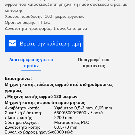
αφρού που κατασκευάζει τη μηχανή τη nude συσκευασία μαζί με
κάποιο φ
Χρόνος παράδοσης: 100 ημέρες εργασίας
Όροι πληρωμής: TT,L/C
Δυνατότητα προσφοράς: 1 σύνολο το μήνα
Βρείτε την καλύτερη τιμή
Λεπτομέρειες για το
Περιγραφή του
προϊόν
προϊόντος
Επισημαίνω:
Μηχανή κοπής πλάτους αφρού από σιδηροδρομικές
γραμμές
,
Μηχανή κοπής αφρού 120 μέτρων
,
Μηχανή κοπής αφρού άπειρου μήκους
Ακριβότητα κοπής:
Υψόμετρο 0,5-3 mm±0,05 mm
Συνολική διάσταση:
6500*3000*2600 χιλιοστά
πλάτος κοπής:
2200 mm
Σύστημα ελέγχου:
Μετατροπέας PLC
Δυνατότητα κοπής:
00,5-70 mm
Συνολικό βάρος μηχανών:
8000 κιλά