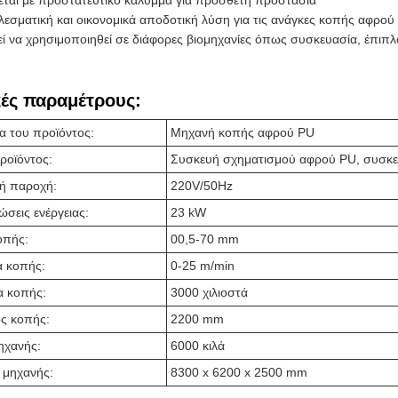
εται με προστατευτικό κάλυμμα για πρόσθετη προστασία
εσματική και οικονομικά αποδοτική λύση για τις ανάγκες κοπής αφρού
ί να χρησιμοποιηθεί σε διάφορες βιομηχανίες όπως συσκευασία, έπιπ
κές παραμέτρους:
α του προϊόντος:
Μηχανή κοπής αφρού PU
ροϊόντος:
Συσκευή σχηματισμού αφρού PU, συσκ
κή παροχή:
220V/50Hz
σεις ενέργειας:
23 kW
οπής:
00,5-70 mm
α κοπής:
0-25 m/min
α κοπής:
3000 χιλιοστά
ος κοπής:
2200 mm
ηχανής:
6000 κιλά
 μηχανής:
8300 x 6200 x 2500 mm