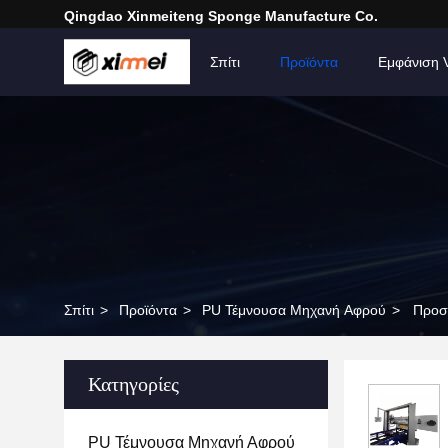
Qingdao Xinmeiteng Sponge Manufacture Co.
Σπίτι
Προϊόντα
Εμφάνιση 
Σπίτι
>
Προϊόντα
>
PU Τέμνουσα Μηχανή Αφρού
>
Προσι
Κατηγορίες
PU Τέμνουσα Μηχανή Αφρού