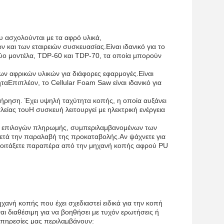
υ ασχολούνται με τα αφρό υλικά,
αι των εταιρειών συσκευασίας.Είναι ιδανικό για το
ύο μοντέλα, TDP-60 και TDP-70, τα οποία μπορούν
ων αφρικών υλικών για διάφορες εφαρμογές.Είναι
αΕπιπλέον, το Cellular Foam Saw είναι ιδανικό για
τήρηση. Έχει υψηλή ταχύτητα κοπής, η οποία αυξάνει
είας τουΗ συσκευή λειτουργεί με ηλεκτρική ενέργεια
ν επιλογών πληρωμής, συμπεριλαμβανομένων των
 μετά την παραλαβή της προκαταβολής.Αν ψάχνετε για
 κοιτάξετε παραπέρα από την μηχανή κοπής αφρού PU
χανή κοπής που έχει σχεδιαστεί ειδικά για την κοπή
αι διαθέσιμη για να βοηθήσει με τυχόν ερωτήσεις ή
υπηρεσίες μας περιλαμβάνουν: