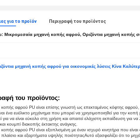
ες για το προϊόν
Περιγραφή του προϊόντος
ω:
Μικρομεσαία μηχανή κοπής αφρού
,
Οριζόντια μηχανή κοπής 
ιζόντια μηχανή κοπής αφρού για οικονομικές λύσεις Κίνα Καλύτε
ραφή του προϊόντος:
 κοπής αφρού PU είναι επίσης γνωστή ως επεκταμένος κόφτης αφρού, 
αι ένα ευέλικτο μηχάνημα που μπορεί να χρησιμοποιηθεί για την κοπή 
ί για να είναι εύκολο στη χρήση και απαιτεί ελάχιστη εκπαίδευση για ν
και κουμπί διακοπής έκτακτης ανάγκης.
κοπής αφρού PU είναι εξοπλισμένη με έναν ισχυρό κινητήρα που είναι 
ό πλαίσιο και εξαρτήματα υψηλής ποιότηταςΑυτό εξασφαλίζει ότι το μη