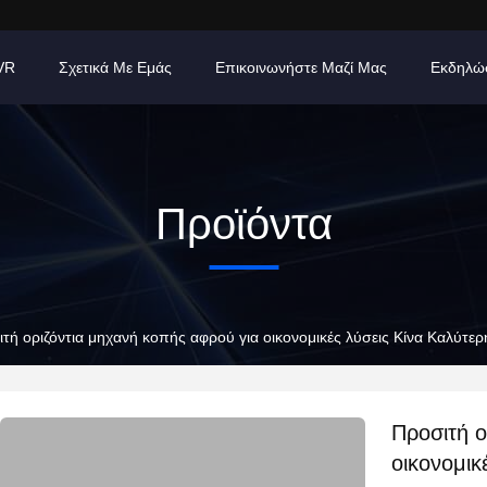
VR
Σχετικά Με Εμάς
Επικοινωνήστε Μαζί Μας
Εκδηλώ
Προϊόντα
τή οριζόντια μηχανή κοπής αφρού για οικονομικές λύσεις Κίνα Καλύτε
Προσιτή ο
οικονομικ