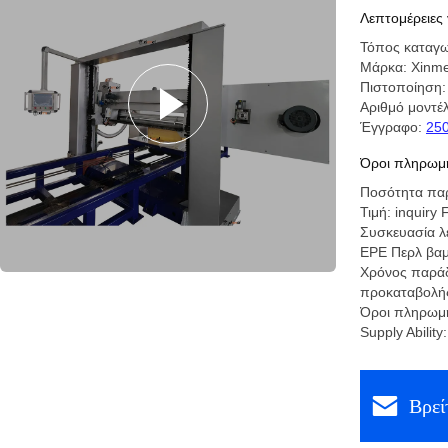
κοπής
Λεπτομέρειες 
Τόπος καταγω
Μάρκα: Xinme
Πιστοποίηση:
Αριθμό μοντέ
Έγγραφο:
250
Όροι πληρωμή
Ποσότητα παρ
Τιμή: inquir
Συσκευασία λε
EPE Περλ βαμ
Χρόνος παράδ
προκαταβολή
Όροι πληρωμή
Supply Ability
Βρεί