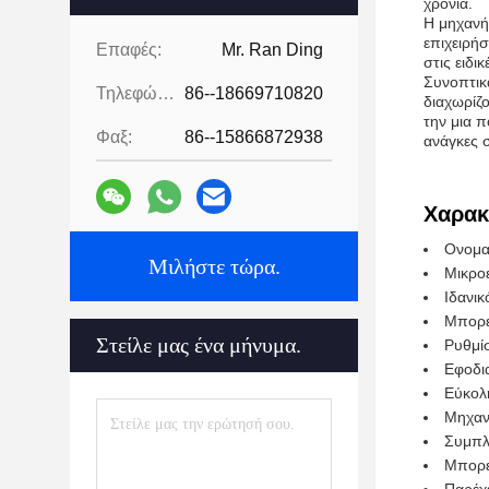
χρόνια.
Η μηχανή
επιχειρή
Επαφές:
Mr. Ran Ding
στις ειδι
Συνοπτικ
Τηλεφώνημα:
86--18669710820
διαχωρίζο
την μια 
Φαξ:
86--15866872938
ανάγκες σ
Χαρακ
Ονομα
Μιλήστε τώρα.
Μικρο
Ιδανικ
Μπορε
Στείλε μας ένα μήνυμα.
Ρυθμί
Εφοδι
Εύκολ
Μηχαν
Συμπλ
Μπορε