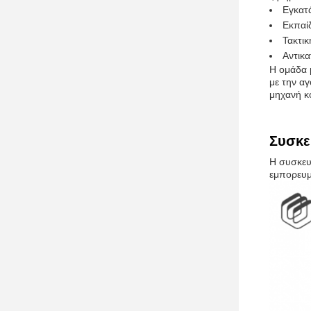
Εγκατ
Εκπαί
Τακτικ
Αντικ
Η ομάδα μ
με την α
μηχανή κ
Συσκε
Η συσκευ
εμπορευμ