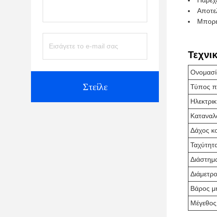
Παρέχ
Αποτελ
Μπορε
Τεχνι
Ονομασί
Στείλε
Τύπος π
Ηλεκτρι
Καταναλώ
Δάχος κ
Ταχύτητ
Διάστημ
Διάμετρ
Βάρος μ
Μέγεθος