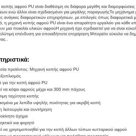
 κοπής αφρού PU είναι διαθέσιμη σε διάφορα μεγέθη και διαμορφώσεις γ
σεων.ενώ άλλοι είναι σχεδιασμένοι για μεγάλης παραγωγήςΤο μηχάνημα 
κές ανάγκες διαφορετικών επιχειρήσεων, με επιλογές όπως διαφορετικά 
ά, η μηχανή κοπής αφρού PU είναι ένα απαραίτητο εργαλείο για κάθε επ
υν μια ποικιλία υλικών αφρούΗ μηχανή έχει σχεδιαστεί για να είναι εύ
πολύτιμη επένδυση για οποιαδήποτε επιχείρηση.Μπορείτε εύκολα να δ
ας..
τηριστικά:
σία προϊόντος: Μηχανή κοπής αφρού PU
εξοπλισμός
ό για την κοπή αφρού PU
ί να κόψει αφρούς μέχρι και 300 mm πάχους
σιμη ταχύτητα κοπής
ασμένα με λεπίδα υψηλής ποιότητας για ακριβή κοπή
η λειτουργία και συντήρηση
οκίνητο όχημα
ηκτικό και φορητό
ί να χρησιμοποιηθεί για την κοπή άλλων τύπων κυτταρικού αφρού