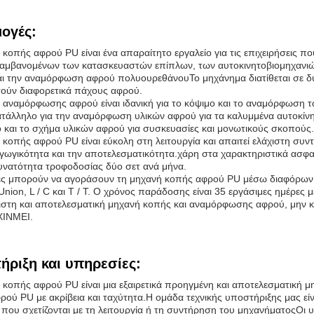
ογές:
κοπής αφρού PU είναι ένα απαραίτητο εργαλείο για τις επιχειρήσεις πο
αμβανομένων των κατασκευαστών επίπλων, των αυτοκινητοβιομηχανιών κ
αι την αναμόρφωση αφρού πολυουρεθάνουΤο μηχάνημα διατίθεται σε δ
στούν διαφορετικά πάχους αφρού.
 αναμόρφωσης αφρού είναι ιδανική για το κόψιμο και το αναμόρφωση τ
ατάλληλο για την αναμόρφωση υλικών αφρού για τα καλυμμένα αυτοκίνητ
ο και το σχήμα υλικών αφρού για συσκευασίες και μονωτικούς σκοπούς.
 κοπής αφρού PU είναι εύκολη στη λειτουργία και απαιτεί ελάχιστη συν
γωγικότητα και την αποτελεσματικότητα.χάρη στα χαρακτηριστικά ασφαλ
δυνατότητα τροφοδοσίας δύο σετ ανά μήνα.
ες μπορούν να αγοράσουν τη μηχανή κοπής αφρού PU μέσω διαφόρω
nion, L / C και T / T. Ο χρόνος παράδοσης είναι 35 εργάσιμες ημέρες
πιστη και αποτελεσματική μηχανή κοπής και αναμόρφωσης αφρού, μην
XINMEI.
ήριξη και υπηρεσίες:
κοπής αφρού PU είναι μια εξαιρετικά προηγμένη και αποτελεσματική μη
ού PU με ακρίβεια και ταχύτητα.Η ομάδα τεχνικής υποστήριξης μας είν
 που σχετίζονται με τη λειτουργία ή τη συντήρηση του μηχανήματοςΟι 