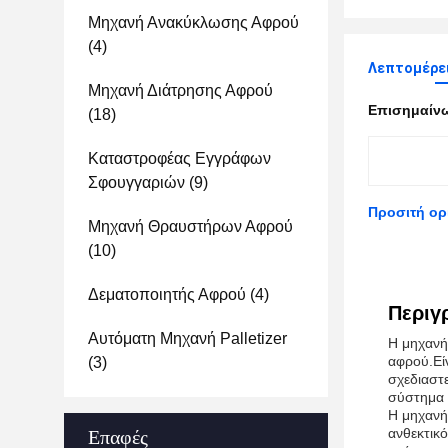
Μηχανή Ανακύκλωσης Αφρού
(4)
Λεπτομέρει
Μηχανή Διάτρησης Αφρού
Επισημαίν
(18)
Καταστροφέας Εγγράφων
Σφουγγαριών
(9)
Προσιτή ορ
Μηχανή Θραυστήρων Αφρού
(10)
Δεματοποιητής Αφρού
(4)
Περιγ
Αυτόματη Μηχανή Palletizer
Η μηχανή
αφρού.Είν
(3)
σχεδιαστε
σύστημα 
Η μηχανή 
ανθεκτικ
Επαφές