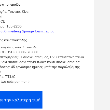
για το προϊόν
γής: Τσιντάο, Κίνα
i
 CE
λου: Tdb-2200
5 Xinmeiteng Sponge foam...ad.pdf
ς και αποστολής
αγγελίας min: 1 σύνολο
y FOB USD 60,000- 70,000
πτομέρειες: Η συσκευασία μας, PVC επεκτατική ταινία
βάκι συσκευασία ταινία πλακέ κουτί συσκευασία Κα
οσης: 45 εργάσιμες ημέρες μετά την παραλαβή της
ς
ς: TT,L/C
: two sets per month
τε την καλύτερη τιμή