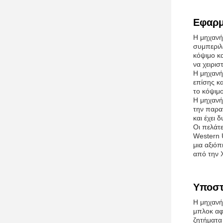
Εφαρμ
Η μηχανή 
συμπεριλ
κόψιμο κ
να χειρι
Η μηχανή
επίσης κ
το κόψιμ
Η μηχανή
την παρα
και έχει 
Οι πελάτ
Western U
μια αξιό
από την 
Υποστ
Η μηχανή 
μπλοκ αφρ
ζητήματα